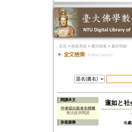
．
首頁
>
檢索系統
>
書目檢索
>
書目明細
閱讀本文
蓮如と社
作者或出版者未授權
無法提供閱讀
加值服務
出處