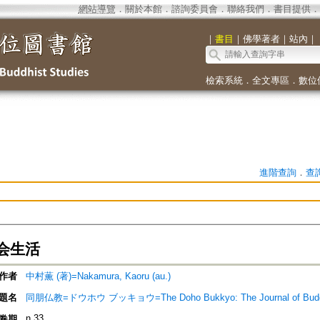
網站導覽
．
關於本館
．
諮詢委員會
．
聯絡我們
．
書目提供
．
｜
書目
｜
佛學著者
｜
站內
｜
檢索系統
．
全文專區
．
數位
進階查詢
．
查
会生活
作者
中村薫 (著)=Nakamura, Kaoru (au.)
題名
同朋仏教=ドウホウ ブッキョウ=The Doho Bukkyo: The Journal of Bud
n.33
卷期