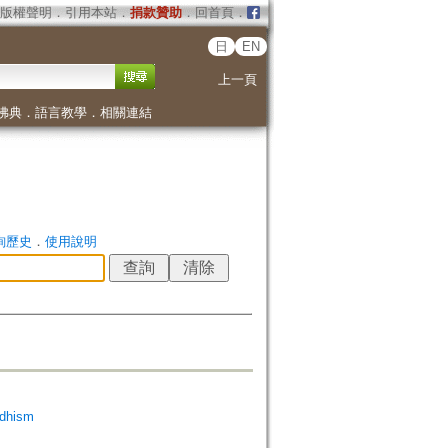
版權聲明
．
引用本站
．
捐款贊助
．
回首頁
．
日
EN
上一頁
佛典
．
語言教學
．
相關連結
詢歷史
．
使用說明
dhism