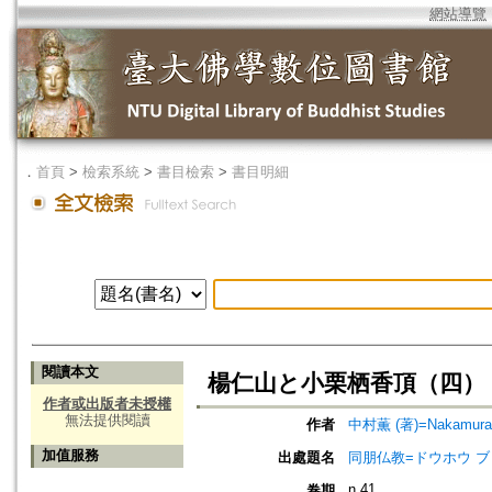
網站導覽
．
首頁
>
檢索系統
>
書目檢索
>
書目明細
閱讀本文
楊仁山と小栗栖香頂（四） 
作者或出版者未授權
無法提供閱讀
作者
中村薫 (著)=Nakamura, 
加值服務
出處題名
同朋仏教=ドウホウ ブッキョウ=
n.41
卷期