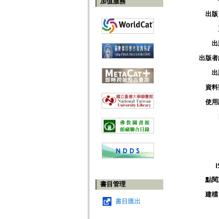
加值服務
出版
出
出版者
出
資料
使用
點閱
書目管理
建檔
書目匯出