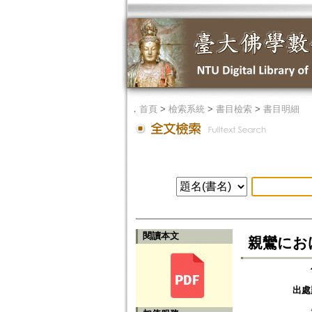
．
首頁
>
檢索系統
>
書目檢索
>
書目明細
閱讀本文
親鸞にお
出處