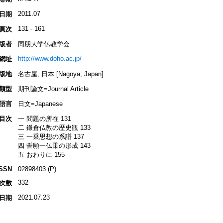
2011.07
日期
131 - 161
頁次
版者
同朋大学仏教学会
http://www.doho.ac.jp/
網址
版地
名古屋, 日本 [Nagoya, Japan]
類型
期刊論文=Journal Article
語言
日文=Japanese
目次
一 問題の所在 131
二 鎌倉仏教の歴史観 133
三 一乗思想の系譜 137
四 誓願一仏乗の形成 143
五 おわりに 155
ISSN
02898403 (P)
332
次數
2021.07.23
日期