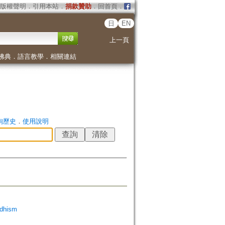
版權聲明
．
引用本站
．
捐款贊助
．
回首頁
．
日
EN
上一頁
佛典
．
語言教學
．
相關連結
詢歷史
．
使用說明
dhism