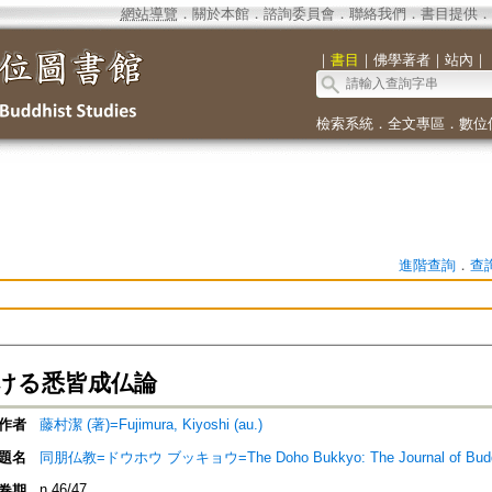
網站導覽
．
關於本館
．
諮詢委員會
．
聯絡我們
．
書目提供
．
｜
書目
｜
佛學著者
｜
站內
｜
檢索系統
．
全文專區
．
數位
進階查詢
．
查
ける悉皆成仏論
作者
藤村潔 (著)=Fujimura, Kiyoshi (au.)
題名
同朋仏教=ドウホウ ブッキョウ=The Doho Bukkyo: The Journal of Bud
n.46/47
卷期