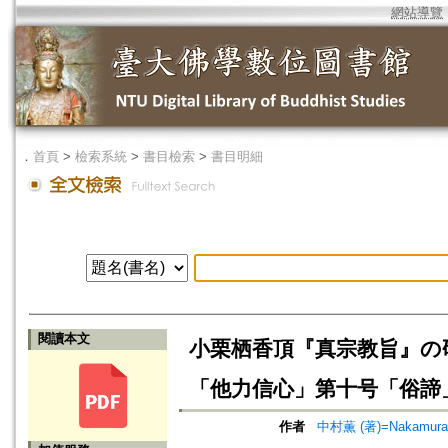
網站導覽
．
首頁
>
檢索系統
>
書目檢索
>
書目明細
閱讀本文
小栗栖香頂『真宗教旨』の研
「他力信心」第十号「俗諦
作者
中村薫 (著)=Nakamura, 