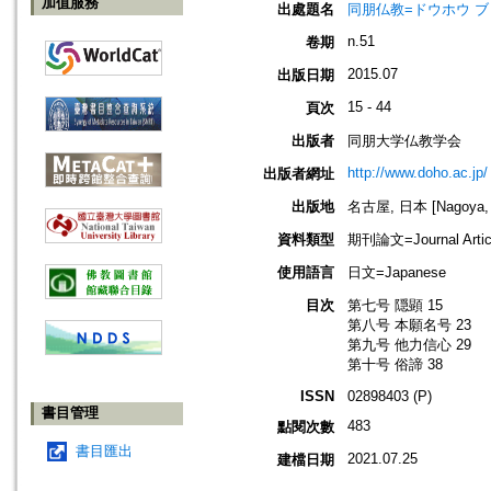
加值服務
出處題名
同朋仏教=ドウホウ ブッキョウ=
n.51
卷期
2015.07
出版日期
15 - 44
頁次
出版者
同朋大学仏教学会
http://www.doho.ac.jp/
出版者網址
出版地
名古屋, 日本 [Nagoya, 
資料類型
期刊論文=Journal Artic
使用語言
日文=Japanese
目次
第七号 隠顕 15
第八号 本願名号 23
第九号 他力信心 29
第十号 俗諦 38
ISSN
02898403 (P)
書目管理
483
點閱次數
書目匯出
2021.07.25
建檔日期