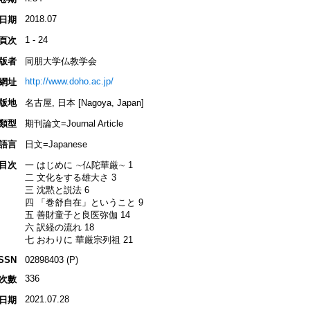
2018.07
日期
1 - 24
頁次
版者
同朋大学仏教学会
http://www.doho.ac.jp/
網址
版地
名古屋, 日本 [Nagoya, Japan]
類型
期刊論文=Journal Article
語言
日文=Japanese
目次
一 はじめに ∼仏陀華厳∼ 1
二 文化をする雄大さ 3
三 沈黙と説法 6
四 「巻舒自在」ということ 9
五 善財童子と良医弥伽 14
六 訳経の流れ 18
七 おわりに 華厳宗列祖 21
ISSN
02898403 (P)
336
次數
2021.07.28
日期