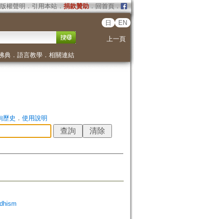
版權聲明
．
引用本站
．
捐款贊助
．
回首頁
．
日
EN
上一頁
佛典
．
語言教學
．
相關連結
詢歷史
．
使用說明
dhism