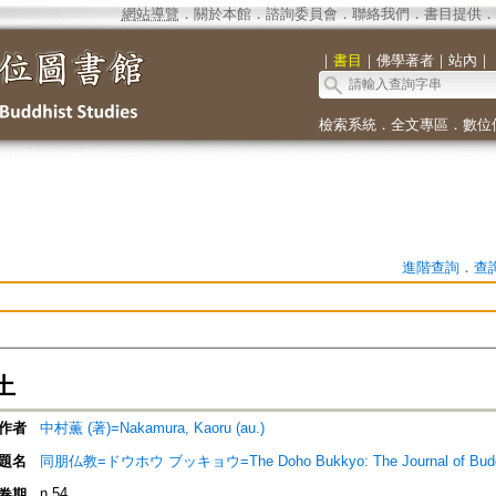
網站導覽
．
關於本館
．
諮詢委員會
．
聯絡我們
．
書目提供
．
｜
書目
｜
佛學著者
｜
站內
｜
檢索系統
．
全文專區
．
數位
進階查詢
．
查
土
作者
中村薫 (著)=Nakamura, Kaoru (au.)
題名
同朋仏教=ドウホウ ブッキョウ=The Doho Bukkyo: The Journal of Bud
n.54
卷期