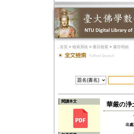
．
首頁
>
檢索系統
>
書目檢索
>
書目明細
閱讀本文
華厳の浄
出處