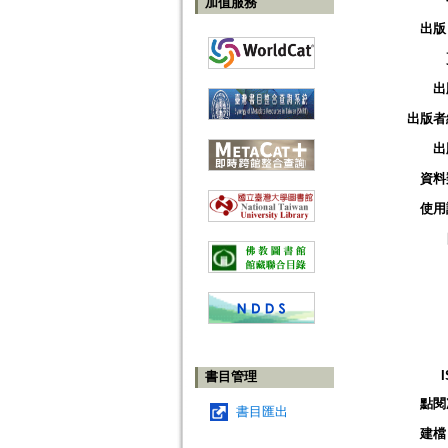
加值服務
出版
出
出版者
出
資料
使用
書目管理
點閱
書目匯出
建檔