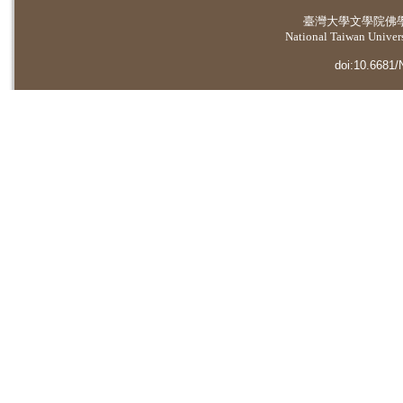
臺灣大學
文學院佛
National Taiwan Universi
doi:10.6681