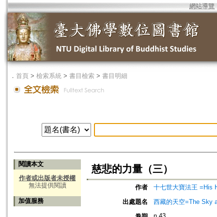
網站導覽
．
首頁
>
檢索系統
>
書目檢索
>
書目明細
閱讀本文
慈悲的力量（三）
作者或出版者未授權
無法提供閱讀
作者
十七世大寶法王 =His Holi
加值服務
出處題名
西藏的天空=The Sky ab
n.43
卷期