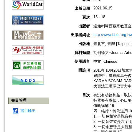
2021.06.15
出版日期
15 - 18
頁次
出版者
達賴喇嘛西藏宗教基金
http://www.tibet.org.tw
出版者網址
出版地
臺北市, 臺灣 [Taipei shi
資料類型
期刊論文=Journal Artic
使用語言
中文=Chinese
附註項
2018年10月28日加
藏譯中：堪布羅卓丹傑
KARMA SONAM DAR
大寶法王噶瑪巴官方中
目次
有沒有功德利益，取決於
書目管理
持咒要有覺知，心口要如
儀軌講解 16
書目匯出
四，結行：轉為道用 1
1. 一切色相皆是觀音身 
2. 一切音聲皆是六字明 
3. 一切念想皆是大智慧 