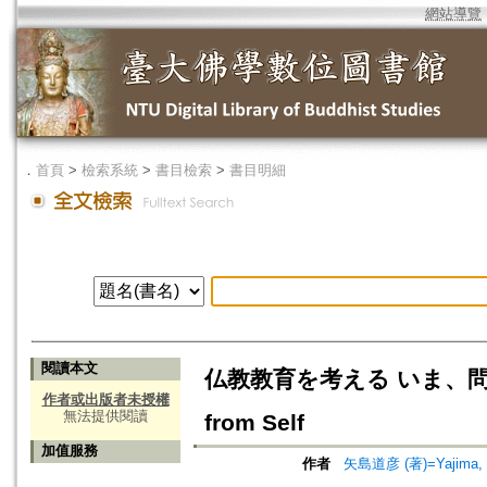
網站導覽
．
首頁
>
檢索系統
>
書目檢索
>
書目明細
閱讀本文
仏教教育を考える いま、問われる
作者或出版者未授權
無法提供閱讀
from Self
加值服務
作者
矢島道彦 (著)=Yajima, Mi