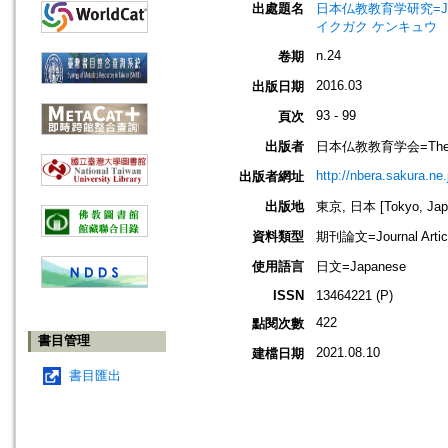
出處題名
日本仏教教育学研究=Journal
イクガク ケンキュウ
n.24
卷期
2016.03
出版日期
93 - 99
頁次
出版者
日本仏教教育学会=The Nippo
http://nbera.sakura.ne.
出版者網址
出版地
東京, 日本 [Tokyo, Jap
資料類型
期刊論文=Journal Artic
使用語言
日文=Japanese
ISSN
13464221 (P)
422
點閱次數
書目管理
2021.08.10
建檔日期
書目匯出