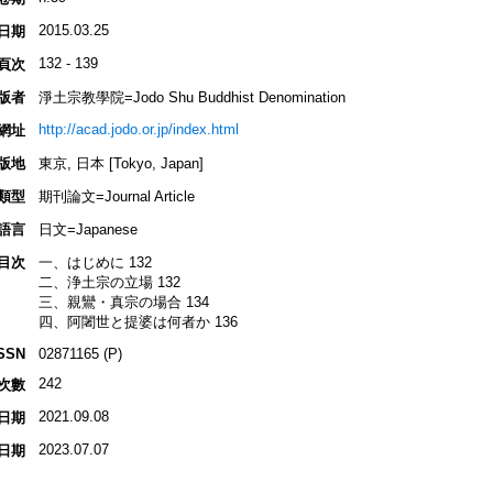
2015.03.25
日期
132 - 139
頁次
版者
淨土宗教學院=Jodo Shu Buddhist Denomination
http://acad.jodo.or.jp/index.html
網址
版地
東京, 日本 [Tokyo, Japan]
類型
期刊論文=Journal Article
語言
日文=Japanese
目次
一、はじめに 132
二、浄土宗の立場 132
三、親鸞・真宗の場合 134
四、阿闍世と提婆は何者か 136
SSN
02871165 (P)
242
次數
2021.09.08
日期
2023.07.07
日期