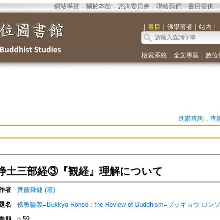
網站導覽
．
關於本館
．
諮詢委員會
．
聯絡我們
．
書目提供
．
｜
書目
｜
佛學著者
｜
站內
｜
檢索系統
．
全文專區
．
數位
進階查詢
．
查
浄土三部経③『観経』理解について
作者
齊藤舜健 (著)
題名
佛教論叢=Bukkyo Ronso : the Review of Buddhism=ブッキョウ ロン
n.59
卷期