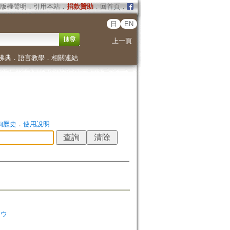
版權聲明
．
引用本站
．
捐款贊助
．
回首頁
．
日
EN
上一頁
佛典
．
語言教學
．
相關連結
詢歷史
．
使用說明
ソウ