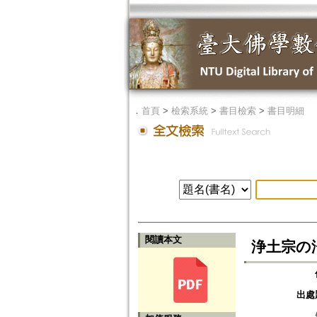
．
首頁
>
檢索系統
>
書目檢索
>
書目明細
閱讀本文
浄土宗の
出處