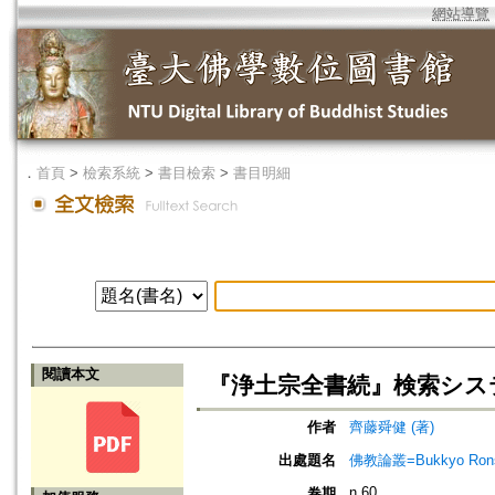
網站導覽
．
首頁
>
檢索系統
>
書目檢索
>
書目明細
閱讀本文
『浄土宗全書続』検索シス
作者
齊藤舜健 (著)
出處題名
佛教論叢=Bukkyo Rons
n.60
卷期