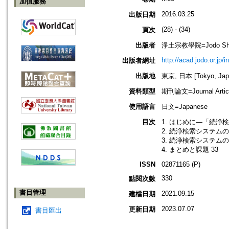
加值服務
2016.03.25
出版日期
(28) - (34)
頁次
出版者
淨土宗教學院=Jodo Shu B
http://acad.jodo.or.jp/
出版者網址
出版地
東京, 日本 [Tokyo, Jap
資料類型
期刊論文=Journal Artic
使用語言
日文=Japanese
目次
1. はじめに―「続浄
2. 続浄検索システムの
3. 続浄検索システムの
4. まとめと課題 33
ISSN
02871165 (P)
330
點閱次數
書目管理
2021.09.15
建檔日期
2023.07.07
更新日期
書目匯出