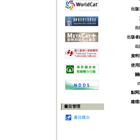
出版
出
出版者
出
資料
使用
關
I
點閱
建檔
書目管理
書目匯出