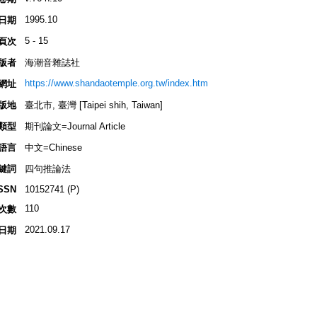
1995.10
日期
5 - 15
頁次
版者
海潮音雜誌社
https://www.shandaotemple.org.tw/index.htm
網址
版地
臺北市, 臺灣 [Taipei shih, Taiwan]
類型
期刊論文=Journal Article
語言
中文=Chinese
鍵詞
四句推論法
SSN
10152741 (P)
110
次數
2021.09.17
日期