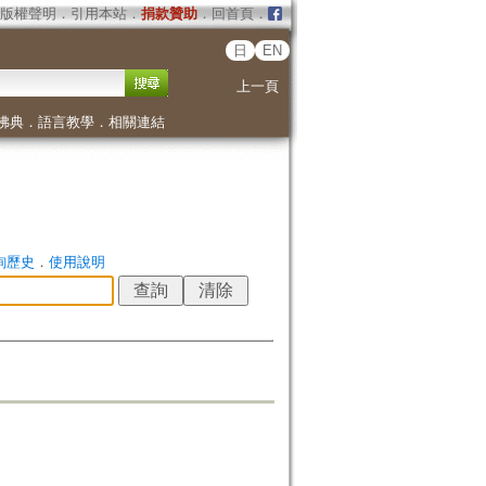
版權聲明
．
引用本站
．
捐款贊助
．
回首頁
．
日
EN
上一頁
佛典
．
語言教學
．
相關連結
詢歷史
．
使用說明