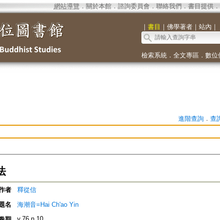
網站導覽
．
關於本館
．
諮詢委員會
．
聯絡我們
．
書目提供
．
｜
書目
｜
佛學著者
｜
站內
｜
檢索系統
．
全文專區
．
數位
進階查詢
．
查
法
作者
釋從信
題名
海潮音=Hai Ch'ao Yin
v.76 n.10
卷期