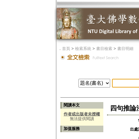
．
首頁
>
檢索系統
>
書目檢索
>
書目明細
閱讀本文
四句推論
作者或出版者未授權
無法提供閱讀
加值服務
出處