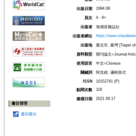
1994.09
出版日期
4 - 8+
頁次
出版者
海潮音雜誌社
https://www.shandaote
出版者網址
出版地
臺北市, 臺灣 [Taipei shi
資料類型
期刊論文=Journal Artic
使用語言
中文=Chinese
關鍵詞
阿含經; 邏輯形式
ISSN
10152741 (P)
118
點閱次數
2021.09.17
建檔日期
書目管理
書目匯出