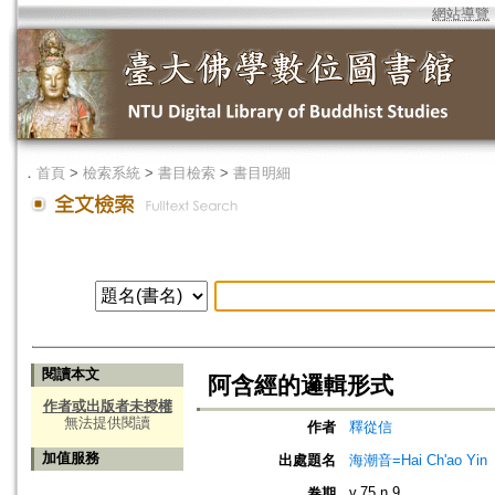
網站導覽
．
首頁
>
檢索系統
>
書目檢索
>
書目明細
閱讀本文
阿含經的邏輯形式
作者或出版者未授權
無法提供閱讀
作者
釋從信
加值服務
出處題名
海潮音=Hai Ch'ao Yin
v.75 n.9
卷期