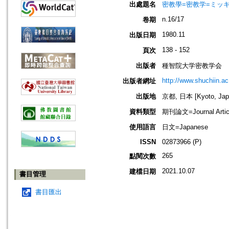
出處題名
密教學=密教学=ミッ
n.16/17
卷期
1980.11
出版日期
138 - 152
頁次
出版者
種智院大学密教学会
http://www.shuchiin.ac.
出版者網址
出版地
京都, 日本 [Kyoto, Jap
資料類型
期刊論文=Journal Artic
使用語言
日文=Japanese
ISSN
02873966 (P)
265
點閱次數
2021.10.07
建檔日期
書目管理
書目匯出