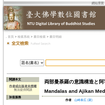
網站導覽
．
首頁
>
檢索系統
>
書目檢索
>
書目明細
閱讀本文
両部曼荼羅の意識構造と阿字観=Inne
作者或出版者未授權
無法提供閱讀
Mandalas and Ajikan Med
加值服務
作者
山崎泰広 (著)