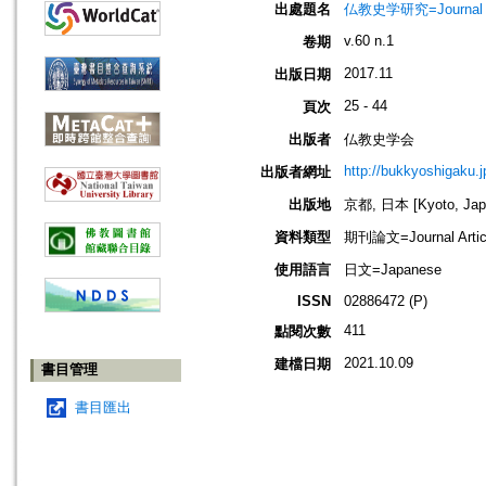
出處題名
仏教史学研究=Journal o
v.60 n.1
卷期
2017.11
出版日期
25 - 44
頁次
出版者
仏教史学会
http://bukkyoshigaku.j
出版者網址
出版地
京都, 日本 [Kyoto, Jap
資料類型
期刊論文=Journal Artic
使用語言
日文=Japanese
ISSN
02886472 (P)
411
點閱次數
2021.10.09
建檔日期
書目管理
書目匯出