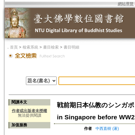
網站導覽
．
首頁
>
檢索系統
>
書目檢索
>
書目明細
閱讀本文
戦前期日本仏教のシンガポール布教=P
作者或出版者未授權
無法提供閱讀
in Singapore before WW2
加值服務
作者
中西直樹 (著)