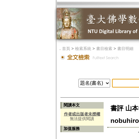
．
首頁
>
檢索系統
>
書目檢索
>
書目明細
閱讀本文
書評 山本
作者或出版者未授權
無法提供閱讀
nobuhiro
加值服務