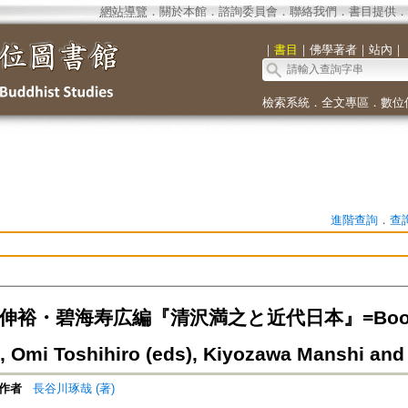
網站導覽
．
關於本館
．
諮詢委員會
．
聯絡我們
．
書目提供
．
｜
書目
｜
佛學著者
｜
站內
｜
檢索系統
．
全文專區
．
數位
進階查詢
．
查
伸裕・碧海寿広編『清沢満之と近代日本』=Book Rev
, Omi Toshihiro (eds), Kiyozawa Manshi an
作者
長谷川琢哉 (著)