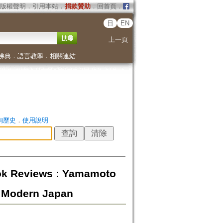
版權聲明
．
引用本站
．
捐款贊助
．
回首頁
．
日
EN
上一頁
佛典
．
語言教學
．
相關連結
詢歷史
．
使用說明
iews : Yamamoto
d Modern Japan