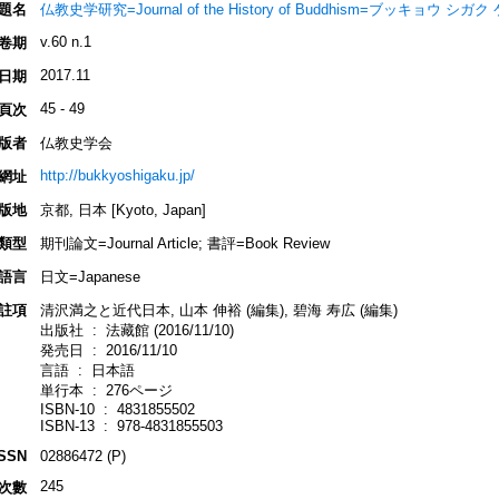
題名
仏教史学研究=Journal of the History of Buddhism=ブッキョウ シガク ケ
v.60 n.1
卷期
2017.11
日期
45 - 49
頁次
版者
仏教史学会
http://bukkyoshigaku.jp/
網址
版地
京都, 日本 [Kyoto, Japan]
類型
期刊論文=Journal Article; 書評=Book Review
語言
日文=Japanese
註項
清沢満之と近代日本, 山本 伸裕 (編集), 碧海 寿広 (編集)
出版社 ‏ : ‎ 法藏館 (2016/11/10)
発売日 ‏ : ‎ 2016/11/10
言語 ‏ : ‎ 日本語
単行本 ‏ : ‎ 276ページ
ISBN-10 ‏ : ‎ 4831855502
ISBN-13 ‏ : ‎ 978-4831855503
ISSN
02886472 (P)
245
次數