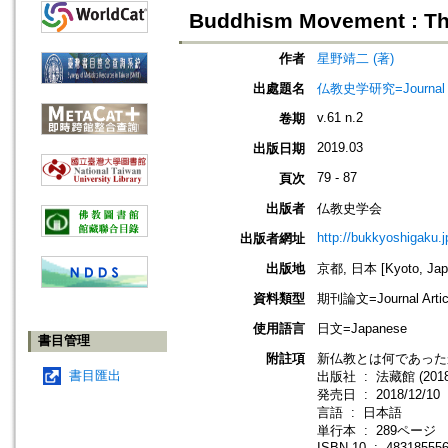
Buddhism Movement : Th
作者
星野靖二 (著)
出處題名
仏教史学研究=Journal o
v.61 n.2
卷期
2019.03
出版日期
79 - 87
頁次
出版者
仏教史学会
http://bukkyoshigaku.j
出版者網址
出版地
京都, 日本 [Kyoto, Jap
資料類型
期刊論文=Journal Artic
使用語言
日文=Japanese
書目管理
附註項
新仏教とは何であったか:
書目匯出
出版社 ‏ : ‎ 法藏館 (20
発売日 ‏ : ‎ 2018/12/10
言語 ‏ : ‎ 日本語
単行本 ‏ : ‎ 289ページ
ISBN-10 ‏ : ‎ 4831855