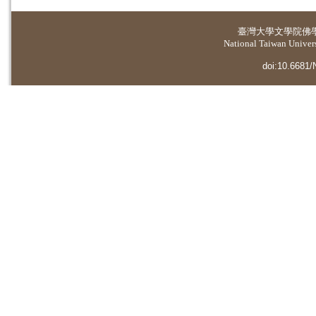
臺灣大學
文學院佛
National Taiwan Universi
doi:10.6681