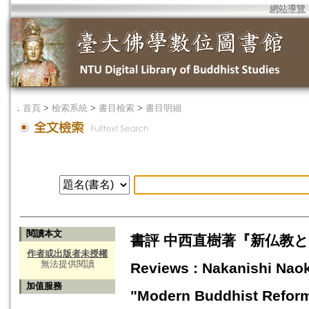
網站導覽
．
首頁
>
檢索系統
>
書目檢索
>
書目明細
閱讀本文
書評 中西直樹著『新仏教と
作者或出版者未授權
無法提供閱讀
Reviews : Nakanishi Nao
加值服務
"Modern Buddhist Reform