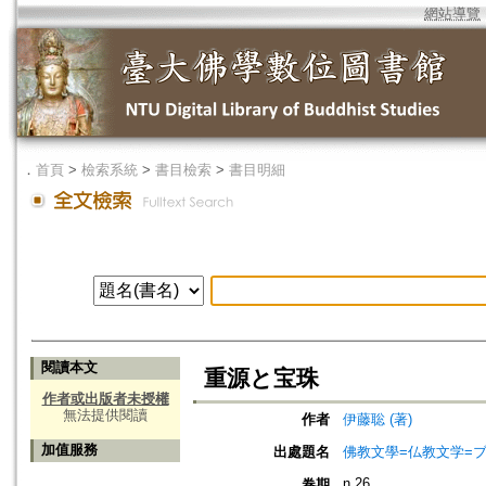
網站導覽
．
首頁
>
檢索系統
>
書目檢索
>
書目明細
閱讀本文
重源と宝珠
作者或出版者未授權
無法提供閱讀
作者
伊藤聡 (著)
加值服務
出處題名
佛教文學=仏教文学=
n.26
卷期