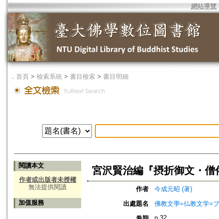
網站導覽
．
首頁
>
檢索系統
>
書目檢索
>
書目明細
閱讀本文
宮沢賢治編『摂折御文・僧
作者或出版者未授權
無法提供閱讀
作者
今成元昭 (著)
加值服務
出處題名
佛教文學=仏教文学=
n.32
卷期