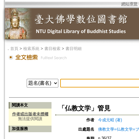
網站導覽
．
首頁
>
檢索系統
>
書目檢索
>
書目明細
閱讀本文
「仏教文学」管見
作者或出版者未授權
無法提供閱讀
作者
今成元昭 (著)
加值服務
出處題名
佛教文學=仏教文学=
n.36/37
卷期