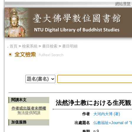
網站導覽
．
首頁
>
檢索系統
>
書目檢索
>
書目明細
閱讀本文
法然浄土教における生死観
作者或出版者未授權
無法提供閱讀
作者
大河内大博 (著)
加值服務
出處題名
仏教福祉=Journal of 
n.9
卷期