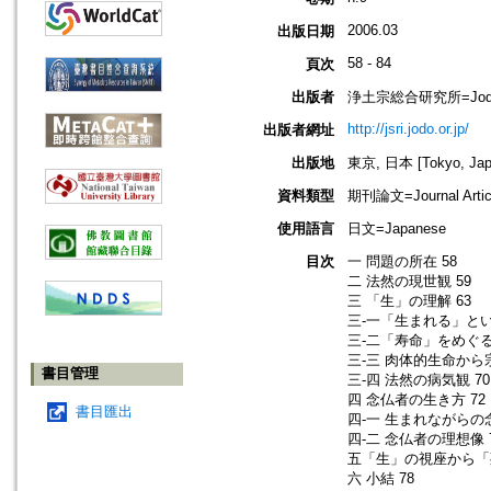
2006.03
出版日期
58 - 84
頁次
出版者
浄土宗総合研究所=Jodo Shu
http://jsri.jodo.or.jp/
出版者網址
出版地
東京, 日本 [Tokyo, Jap
資料類型
期刊論文=Journal Artic
使用語言
日文=Japanese
目次
一 問題の所在 58
二 法然の現世観 59
三 「生」の理解 63
三-一「生まれる」とい
三-二「寿命」をめぐる
三-三 肉体的生命から
書目管理
三-四 法然の病気観 70
四 念仏者の生き方 72
書目匯出
四-一 生まれながらの
四-二 念仏者の理想像 
五「生」の視座から「死
六 小結 78