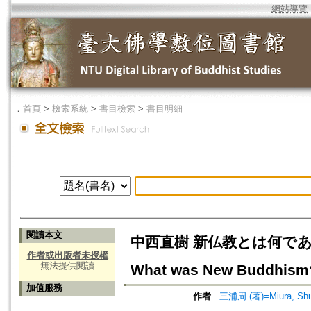
網站導覽
．
首頁
>
檢索系統
>
書目檢索
>
書目明細
閱讀本文
中西直樹 新仏教とは何であったか
作者或出版者未授權
無法提供閱讀
What was New Buddhism?
加值服務
作者
三浦周 (著)=Miura, Shuu