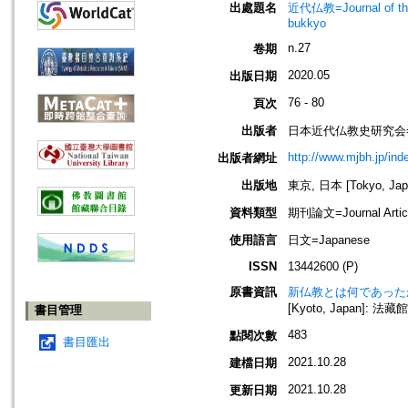
出處題名
近代仏教=Journal of t
bukkyo
n.27
卷期
2020.05
出版日期
76 - 80
頁次
出版者
日本近代仏教史研究会=Society
http://www.mjbh.jp/ind
出版者網址
出版地
東京, 日本 [Tokyo, Jap
資料類型
期刊論文=Journal Artic
使用語言
日文=Japanese
ISSN
13442600 (P)
原書資訊
新仏教とは何であったか : 近
[Kyoto, Japan]: 法藏館,
書目管理
483
點閱次數
書目匯出
2021.10.28
建檔日期
2021.10.28
更新日期