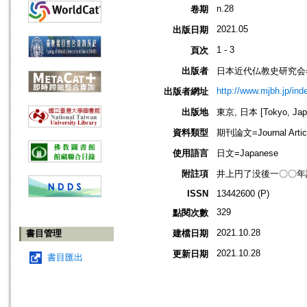
n.28
卷期
2021.05
出版日期
1 - 3
頁次
出版者
日本近代仏教史研究会=Society
http://www.mjbh.jp/ind
出版者網址
出版地
東京, 日本 [Tokyo, Jap
資料類型
期刊論文=Journal Artic
使用語言
日文=Japanese
附註項
井上円了没後一〇〇年
ISSN
13442600 (P)
329
點閱次數
2021.10.28
書目管理
建檔日期
2021.10.28
更新日期
書目匯出