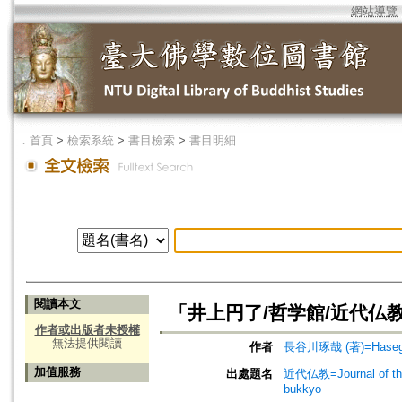
網站導覽
．
首頁
>
檢索系統
>
書目檢索
>
書目明細
閱讀本文
「井上円了/哲学館/近代仏
作者或出版者未授權
無法提供閱讀
作者
長谷川琢哉 (著)=Hasegaw
加值服務
出處題名
近代仏教=Journal of t
bukkyo