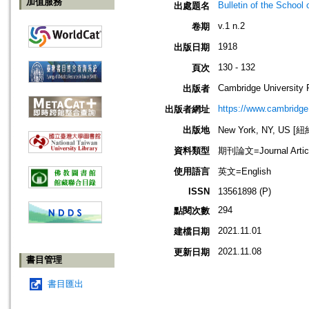
加值服務
Bulletin of the School 
出處題名
v.1 n.2
卷期
1918
出版日期
130 - 132
頁次
Cambridge University 
出版者
https://www.cambridge
出版者網址
出版地
New York, NY, US 
資料類型
期刊論文=Journal Artic
使用語言
英文=English
ISSN
13561898 (P)
294
點閱次數
2021.11.01
建檔日期
2021.11.08
更新日期
書目管理
書目匯出