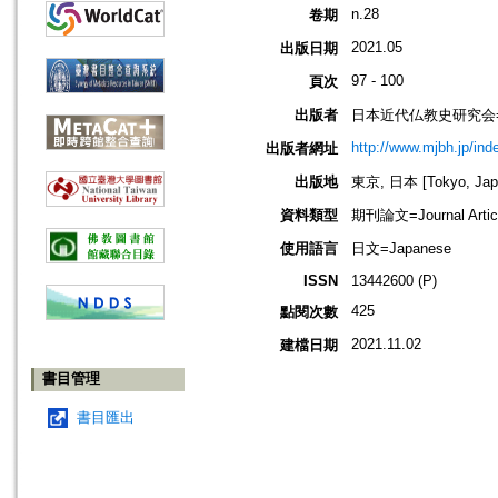
n.28
卷期
2021.05
出版日期
97 - 100
頁次
出版者
日本近代仏教史研究会=Society
http://www.mjbh.jp/ind
出版者網址
出版地
東京, 日本 [Tokyo, Jap
資料類型
期刊論文=Journal Artic
使用語言
日文=Japanese
ISSN
13442600 (P)
425
點閱次數
2021.11.02
建檔日期
書目管理
書目匯出