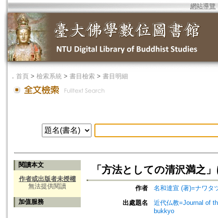
網站導覽
．
首頁
>
檢索系統
>
書目檢索
>
書目明細
閱讀本文
「方法としての清沢満之」に
作者或出版者未授權
無法提供閱讀
作者
名和達宣 (著)=ナワタツノ
加值服務
出處題名
近代仏教=Journal of t
bukkyo