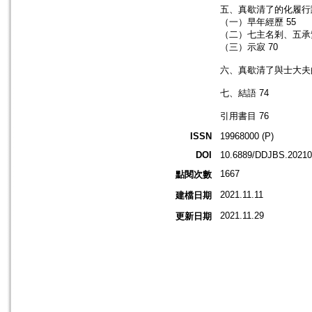
五、真歇清了的化履行蹤
（一）早年經歷 55
（二）七主名剎、五承紫
（三）示寂 70
六、真歇清了與士大夫
七、結語 74
引用書目 76
ISSN
19968000 (P)
DOI
10.6889/DDJBS.20210
1667
點閱次數
2021.11.11
建檔日期
2021.11.29
更新日期