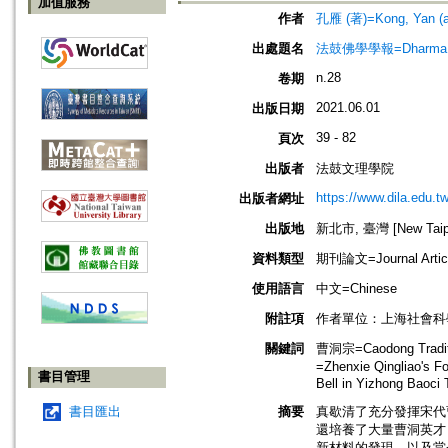
加值服務
作者
孔雁 (著)=Kong, Yan (a
出處題名
法鼓佛學學報=Dharma Drum
n.28
卷期
2021.06.01
出版日期
39 - 82
頁次
出版者
法鼓文理學院
https://www.dila.edu.tw
出版者網址
出版地
新北市, 臺灣 [New Taipei
資料類型
期刊論文=Journal Artic
使用語言
中文=Chinese
附註項
作者單位：上海社會科
關鍵詞
曹洞宗=Caodong Trad
=Zhenxie Qingliao's 
書目管理
Bell in Yizhong Baoci
書目匯出
摘要
真歇清了充分發揮宋代
還培養了大量曹洞英才
新材料的發現，以及當