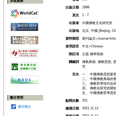
加值服務
1999
出版日期
1 - 7
頁次
出版者
中國佛教文化研究所
出版地
北京, 中國 [Beijing, Ch
資料類型
期刊論文=Journal Artic
使用語言
中文=Chinese
附註項
主題:佛學指南
關鍵詞
佛教典籍; 佛教思想; 
究
目次
一、 中國佛教思想家哲
二、 中國佛教典籍的整
三、 佛教哲學現代化研
四、 佛教化研究的開拓
五、 中國佛教哲學思想
書目管理
331
點閱次數
書目匯出
2021.11.12
建檔日期
2021.11.12