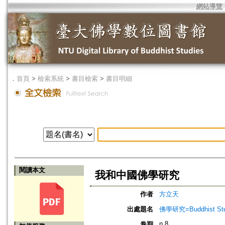
網站導覽
．
首頁
>
檢索系統
>
書目檢索
>
書目明細
閱讀本文
我和中國佛學研究
作者
方立天
出處題名
佛學研究=Buddhist Studi
n.8
卷期