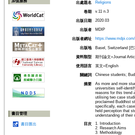
加值服務
Religions
出處題名
v.11 n.3
卷期
2020.03
出版日期
MDIP
出版者
https://www.mdpi.com/
出版者網址
出版地
Basel, Switzerland 
資料類型
期刊論文=Journal Artic
使用語言
英文=English
Chinese students; Budd
關鍵詞
As more and more stude
摘要
universities self-ident
reasons for this trend 
utilising two case stud
proclaimed Buddhist stu
specifically, each cas
held perception that st
書目管理
understanding of their r
1. Introduction
目次
書目匯出
2. Research Aims
3. Methodology