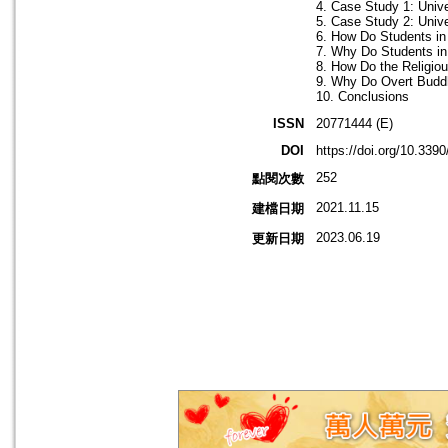
4. Case Study 1: Unive
5. Case Study 2: Unive
6. How Do Students in
7. Why Do Students in
8. How Do the Religiou
9. Why Do Overt Buddh
10. Conclusions
ISSN
20771444 (E)
DOI
https://doi.org/10.339
252
點閱次數
2021.11.15
建檔日期
2023.06.19
更新日期