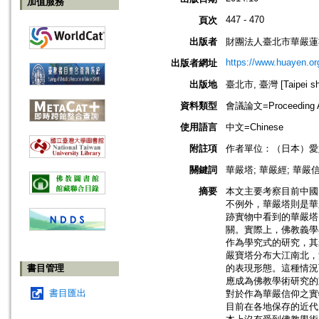
加值服務
447 - 470
頁次
出版者
財團法人臺北市華嚴蓮
https://www.huayen.or
出版者網址
出版地
臺北市, 臺灣 [Taipei shi
資料類型
會議論文=Proceeding Ar
使用語言
中文=Chinese
附註項
作者單位：（日本）愛
關鍵詞
華嚴塔; 華嚴經; 華嚴信
摘要
本文主要考察目前中國
不例外，華嚴塔則是華
跡實物中看到的華嚴塔
關。實際上，佛教義學
作為學究式的研究，其
嚴寶塔分布大江南北，
書目管理
的表現形態。這種情況
應成為佛教學術研究的
書目匯出
對於作為華嚴信仰之實
目前在各地保存的近代