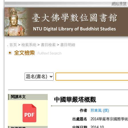
網站導覽
．
首頁
>
檢索系統
>
書目檢索
>
書目明細
閱讀本文
中國華嚴塔概觀
作者
邢東風 (撰)
出處題名
2014華嚴專宗國際學
2014.10
出版日期