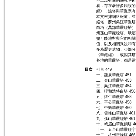
本上沒有受到佛教學術
看，存在著許多錯誤的
經》，該塔與華嚴宗有
本文根據網絡報道，並
嚴塔、蘇州吳江華嚴塔
白塔（萬部華嚴經塔）
州孤山華巖经塔、峨眉
盡可能地對與它們相關
值、以及相關異說和有
多為歷史遺物，少部分
《華嚴經》，或因其塔
各地的華嚴塔，都是當
目次
引言 449
一、龍泉華嚴塔 451
二、金山華嚴塔 453
三、吳江華嚴塔 454
四、呼和浩特白塔 456
五、懷仁華嚴塔 458
六、平公華嚴塔 458
七、中衛華嚴塔 460
八、雲峰山華嚴塔 461
九、孤山華嚴經塔 461
十、峨眉山華嚴銅塔 4
十一、五台山華嚴經字塔
十二、杭州雷峰塔 466