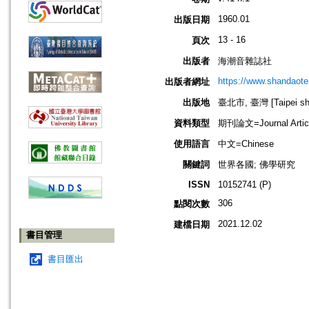
1960.01
出版日期
13 - 16
頁次
出版者
海潮音雜誌社
https://www.shandaote
出版者網址
出版地
臺北市, 臺灣 [Taipei shi
資料類型
期刊論文=Journal Artic
使用語言
中文=Chinese
關鍵詞
世界各國; 佛學研究
ISSN
10152741 (P)
306
點閱次數
2021.12.02
建檔日期
書目管理
書目匯出