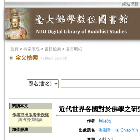
網站導覽
．
首頁
>
檢索系統
>
書目檢索
>
書目明細
閱讀本文
近代世界各國對於佛學之研
作者或出版者未授權
無法提供閱讀
作者
周祥光
加值服務
出處題名
海潮音=Hai Ch'ao Yin
v.41 n.1
卷期