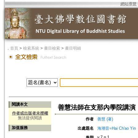
網站導覽
．
首頁
>
檢索系統
>
書目檢索
>
書目明細
閱讀本文
善慧法師在支那內學院講演
作者或出版者未授權
無法提供閱讀
作者
善慧 (著)
加值服務
出處題名
海潮音=Hai Ch'ao Yin
v.7 n.1
卷期