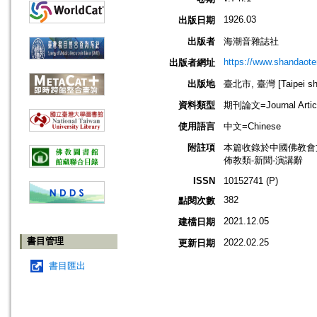
1926.03
出版日期
出版者
海潮音雜誌社
https://www.shandaote
出版者網址
出版地
臺北市, 臺灣 [Taipei shi
資料類型
期刊論文=Journal Artic
使用語言
中文=Chinese
附註項
本篇收錄於中國佛教會
佈教類-新聞-演講辭
ISSN
10152741 (P)
382
點閱次數
2021.12.05
建檔日期
書目管理
2022.02.25
更新日期
書目匯出