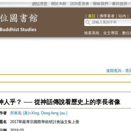
網站導覽
．
關於本館
．
諮詢委員會
．
聯絡我們
．
書目提供
．
｜
書目
｜
佛學著者
｜
站內
｜
檢索系統
．
全文專區
．
數位
進階查詢
．
查
神人乎？ ── 從神話傳說看歷史上的李長者像
作者
邢東風 (著)=Xing, Dong-feng (au.)
題名
2017華嚴專宗國際學術研討會論文集上冊
2019.03
日期