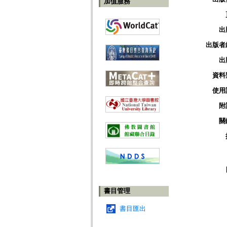
加值服務
出
出版者
出
資料
使用
附
關
書目管理
書目匯出