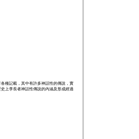
有各種記載，其中有許多神話性的傳說，實
歷史上李長者神話性傳說的內涵及形成經過
。