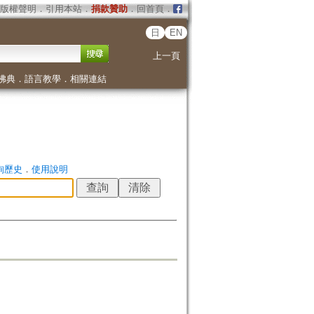
版權聲明
．
引用本站
．
捐款贊助
．
回首頁
．
日
EN
上一頁
佛典
．
語言教學
．
相關連結
詢歷史
．
使用說明