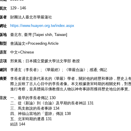
129 - 146
頁次
版者
財團法人臺北市華嚴蓮社
https://www.huayen.org.tw/index.aspx
網址
版地
臺北市, 臺灣 [Taipei shih, Taiwan]
類型
會議論文=Proceeding Article
語言
中文=Chinese
註項
邢東風：日本國立愛媛大學法文學部 教授
鍵詞
李通玄（李長者）; 《華嚴經》; 《華嚴合論》; 感通; 傳記
摘要
李長者通玄是唐代著名的《華嚴》學者，關於他的經歷和事跡，歷史上
際上反映了古人心目中的李長者像。本文根據唐宋時期的相關史料，對
進行考察，並具體揭示佛教傑出人物以神奇事跡而獲得歷史地位的事實
目次
一、最早的李長者傳記 130
二、從《新論》到《合論》及早期的長者神話 131
三、馬支敘說的長者事跡 134
四、神福山當地的「靈跡」傳說 138
五、北宋時期的遭遇 131
結語 144