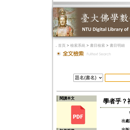
．
首頁
>
檢索系統
>
書目檢索
>
書目明細
閱讀本文
學者乎？
出處
出版