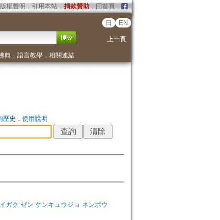
版權聲明
．
引用本站
．
捐款贊助
．
回首頁
．
日
EN
上一頁
佛典
．
語言教學
．
相關連結
詢歷史
．
使用說明
コマザワ ダイガク ゼン ケンキュウジョ ネンポウ