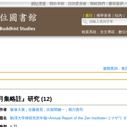
網站導覽
．
關於本館
．
諮詢委員會
．
聯絡我們
．
書目提供
．
｜
書目
｜
佛學著者
｜
站內
｜
檢索系統
．
全文專區
．
數位
進階查詢
．
查
集略註』研究 (12)
作者
飯塚大展
;
佐藤俊晃
;
比留間健一
;
堀川貴司
題名
駒澤大学禅研究所年報=Annual Report of the Zen Institute=
n.31
卷期