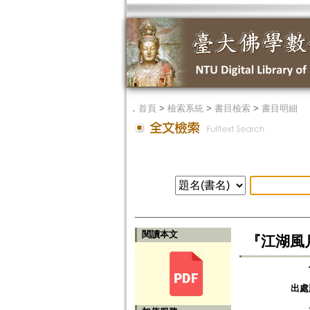
．
首頁
>
檢索系統
>
書目檢索
>
書目明細
閱讀本文
『江湖風月
出處