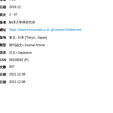
2019.12
日期
1 - 47
頁次
版者
駒澤大學禪研究所
https://www.komazawa-u.ac.jp/research/labo/zen/
網址
版地
東京, 日本 [Tokyo, Japan]
類型
期刊論文=Journal Article
語言
日文=Japanese
ISSN
09159592 (P)
507
次數
2021.12.08
日期
2021.12.08
日期