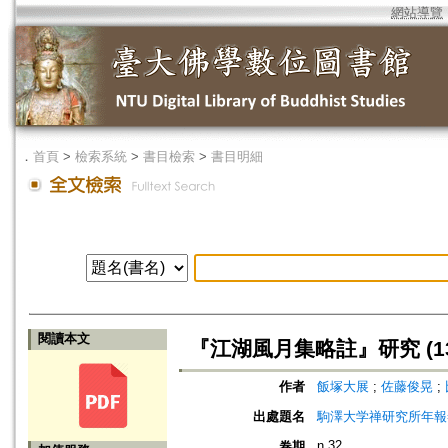
網站導覽
．
首頁
>
檢索系統
>
書目檢索
>
書目明細
閱讀本文
『江湖風月集略註』研究 (13
作者
飯塚大展
;
佐藤俊晃
;
出處題名
駒澤大学禅研究所年報=Ann
n.32
卷期