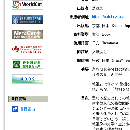
出版者
法藏館
https://pub.hozokan.co
出版者網址
出版地
京都, 日本 [Kyoto, Jap
資料類型
書籍=Book
使用語言
日文=Japanese
附註項
文献あり
關鍵詞
宗教; 日本; 新宗教; 
摘要
宗教研究各分野の精鋭
り論の新しき地平！ 
教祖とは何か？ 教祖
鋭たちが、「教祖を物
目次
聖なる歴史としての教祖
書目管理
新宗教文化の脱教団的展
ジェンダーの視点から見
書目匯出
如来の化身としての親鸞
日蓮はどのように語られ
教祖像の力学 : 金光教
『稿本天理教教祖伝』の成