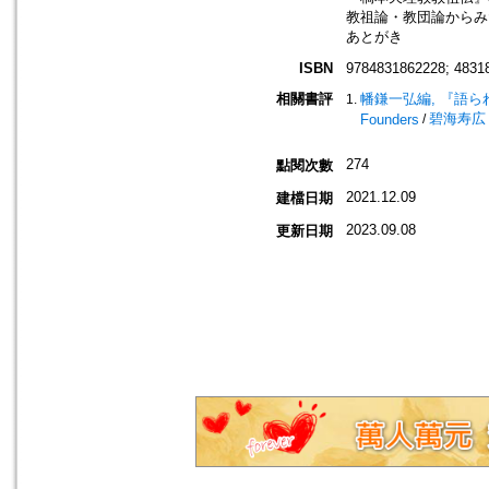
教祖論・教団論からみた平
あとがき
ISBN
9784831862228; 4831
相關書評
幡鎌一弘編, 『語られた教祖
碧海寿広 (著)
Founders
/
274
點閱次數
2021.12.09
建檔日期
2023.09.08
更新日期