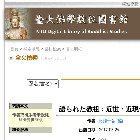
網站導覽
．
首頁
>
檢索系統
>
書目檢索
>
書目明細
閱讀本文
語られた教祖：近世・近現
作者或出版者未授權
無法提供閱讀
作者
幡鎌一弘 (編)
加值服務
2012.03.25
出版日期
288
頁次