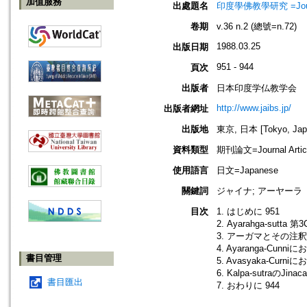
加值服務
出處題名
印度學佛教學研究 =Journal 
卷期
v.36 n.2 (總號=n.72)
1988.03.25
出版日期
951 - 944
頁次
出版者
日本印度学仏教学会
http://www.jaibs.jp/
出版者網址
出版地
東京, 日本 [Tokyo, Jap
資料類型
期刊論文=Journal Artic
使用語言
日文=Japanese
關鍵詞
ジャイナ; アーヤーラ
目次
1. はじめに 951
2. Ayarahga-sutta 第3
3. アーガマとその注釈(tik
4. Ayaranga-Cunniに
書目管理
5. Avasyaka-Curniに
6. Kalpa-sutraのJin
書目匯出
7. おわりに 944