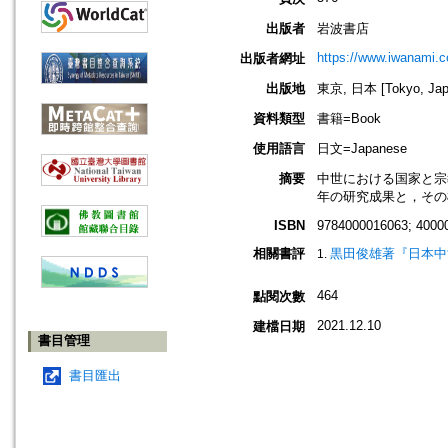
出版者
岩波書店
https://www.iwanami.co
出版者網址
出版地
東京, 日本 [Tokyo, Jap
資料類型
書籍=Book
使用語言
日文=Japanese
摘要
中世における国家と宗
年の研究成果と，その
ISBN
9784000016063; 4000
相關書評
黒田俊雄著『日本中
464
點閱次數
2021.12.10
建檔日期
書目管理
書目匯出