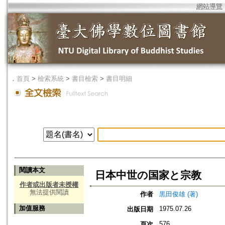
網站導覽
．
首頁
>
檢索系統
>
書目檢索
>
書目明細
閱讀本文
日本中世の国家と宗教
作者或出版者未授權
無法提供閱讀
作者
黒田俊雄 (著)
加值服務
1975.07.26
出版日期
576
頁次