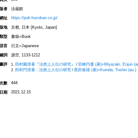
版者
法蔵館
https://pub.hozokan.co.jp/
網址
版地
京都, 日本 [Kyoto, Japan]
類型
書籍=Book
語言
日文=Japanese
鍵詞
源空, 1133-1212
書評
田村圓澄著『法然上人伝の研究』
宮崎円遵 (著)=Miyazaki, Enjun (au
/
田村円澄著：法然上人伝の研究
黒田俊雄 (著)=Kuroda, Toshio (au.)
/
444
次數
2021.12.15
日期