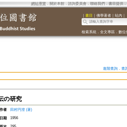
網站導覽
．
關於本館
．
諮詢委員會
．
聯絡我們
．
書目提供
．
｜
書目
｜
佛學著者
｜
站內
｜
檢索系統
．
全文專區
．
數位
進階查詢
．
查
伝の研究
作者
田村円澄 (著)
1956
日期
295
頁次