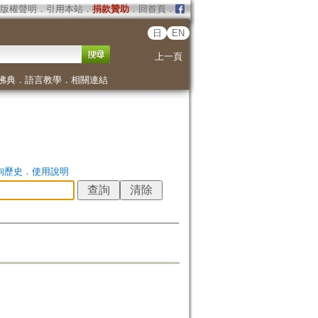
版權聲明
．
引用本站
．
捐款贊助
．
回首頁
．
日
EN
上一頁
佛典
．
語言教學
．
相關連結
詢歷史
．
使用說明