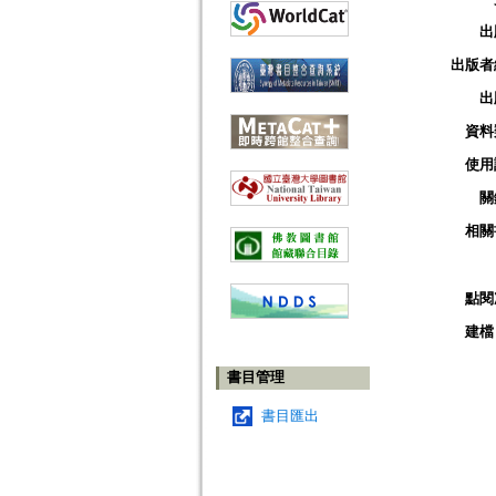
出
出版者
出
資料
使用
關
相關
點閱
建檔
書目管理
書目匯出