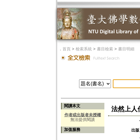
．
首頁
>
檢索系統
>
書目檢索
>
書目明細
閱讀本文
法然上人
作者或出版者未授權
無法提供閱讀
加值服務
出版