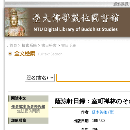
網站導覽
．
首頁
>
檢索系統
>
書目檢索
>
書目明細
閱讀本文
蔭涼軒日録：室町禅林のそ
作者或出版者未授權
無法提供閱讀
作者
蔭木英雄 (著)
加值服務
1987.02
出版日期
296
頁次