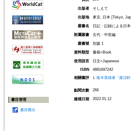
出版者
そしえて
出版地
東京, 日本 [Tokyo, Jap
叢書名
日記・記録による日本
附屬叢書
古代・中世編
叢書號
別篇 1
資料類型
書籍=Book
使用語言
日文=Japanese
ISBN
4881697242
相關書評
蔭木英雄著「蔭涼軒
266
點閱次數
2022.01.12
建檔日期
書目管理
書目匯出