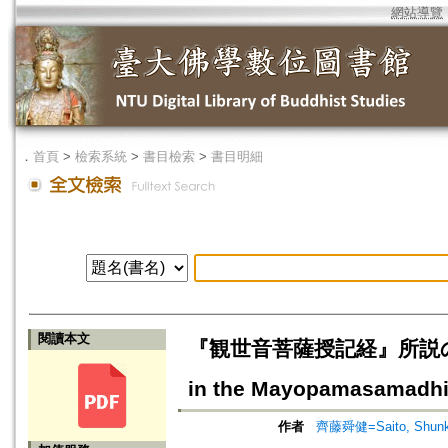
網站導覽
．
首頁
>
檢索系統
>
書目檢索
>
書目明細
閱讀本文
『観世音菩薩授記経』所説の阿弥陀仏
in the Mayopamasamadhi
作者
齊藤舜健=Saito, Shun