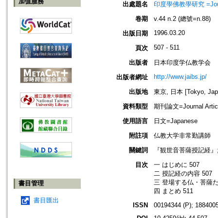
加值服務
出處題名
印度學佛教學研究 =Journal 
卷期
v.44 n.2 (總號=n.88)
1996.03.20
出版日期
507 - 511
頁次
出版者
日本印度学仏教学会
http://www.jaibs.jp/
出版者網址
出版地
東京, 日本 [Tokyo, Jap
資料類型
期刊論文=Journal Artic
使用語言
日文=Japanese
附註項
仏教大学非常勤講師
關鍵詞
『観世音菩薩授記経』;
目次
一 はじめに 507
二 授記経の内容 507
三 登場する仏・菩薩た
書目管理
四 まとめ 511
書目匯出
ISSN
00194344 (P); 1884005