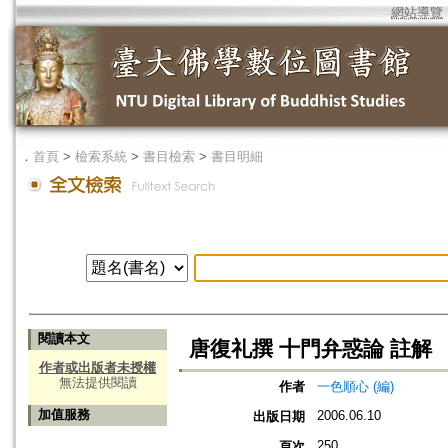
網站導覽
．
首頁
>
檢索系統
>
書目檢索
>
書目明細
閱讀本文
唐復礼撰 十門弁惑論 註解
作者或出版者未授權
無法提供閱讀
作者
一色順心 (編)
加值服務
2006.06.10
出版日期
250
頁次