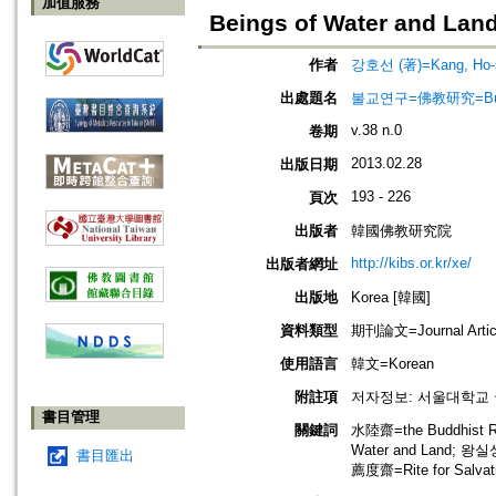
加值服務
Beings of Water and La
作者
강호선 (著)=Kang, Ho-s
出處題名
불교연구=佛教研究=Bulg
v.38 n.0
卷期
2013.02.28
出版日期
193 - 226
頁次
出版者
韓國佛教研究院
http://kibs.or.kr/xe/
出版者網址
出版地
Korea [韓國]
資料類型
期刊論文=Journal Artic
使用語言
韓文=Korean
附註項
저자정보: 서울대학교
書目管理
關鍵詞
水陸齋=the Buddhist Rit
Water and Land; 왕실상장
書目匯出
薦度齋=Rite for Salvat