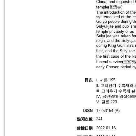
China, and requested 
temple(普濟寺).
The introduction of t
systematized at the re
Goryo people during th
Sulyukjae and publishe
temple privately or as 
Sulyujae was taken for 
reign, and the Sulyuja
during King Gonmin’s
first, and the Sulyu
the first case of the
funeral service(王室喪葬禮
early Chosen period b
目次
Ⅰ. 서론 195
Ⅱ. 고려전기 수륙재와 
Ⅲ. 고려후기 수륙재 설
Ⅳ. 공민왕대 왕실상례
Ⅴ. 결론 220
ISSN
12253154 (P)
241
點閱次數
2022.01.16
建檔日期