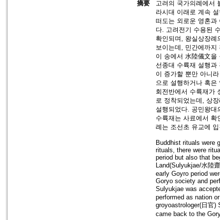
摘要
고려의 국가의례에서 
라시대 이래로 계속 설
떠도는 외로운 영혼과
다. 고려전기 수용된 
확인되며, 왕실상장례
보이는데, 민간에까지 
이 송에서 水陸儀文을 
선종대 수륙재 설행과 
이 증가할 뿐만 아니라
으로 설행하거나 혹은 
회전반에서 수륙재가 성
로 정착되었는데, 상장
설행되었다. 공민왕대
수륙재는 사료에서 확
례는 조선초 유교에 입
Buddhist rituals were 
rituals, there were rit
period but also that b
Land(Sulyukjae/水陸齋) w
early Goyro period were 
Goryo society and perf
Sulyukjae was accepte
performed as nation or
groyoastrologer(日官) 
came back to the Gor