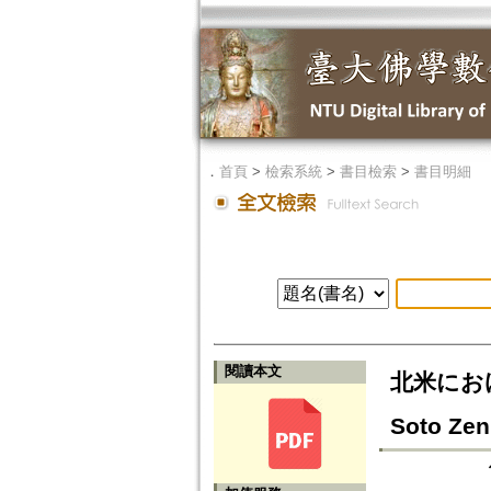
．
首頁
>
檢索系統
>
書目檢索
>
書目明細
閱讀本文
北米におけ
Soto Zen 