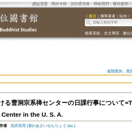
網站導覽
．
關於本館
．
諮詢委員會
．
聯絡我們
．
書目提供
．
｜
書目
｜
佛學著者
｜
站內
｜
檢索系統
．
全文專區
．
數位
進階查詢
．
查
る曹洞宗系禅センターの日課行事について=The Dail
Center in the U. S. A.
作者
浅井宣亮 (著)=あさいせんりょう (au.)