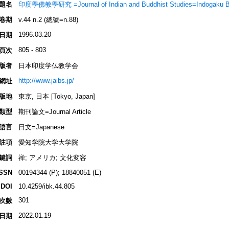
題名
印度學佛教學研究 =Journal of Indian and Buddhist Studies=Indogaku 
卷期
v.44 n.2 (總號=n.88)
1996.03.20
日期
805 - 803
頁次
版者
日本印度学仏教学会
http://www.jaibs.jp/
網址
版地
東京, 日本 [Tokyo, Japan]
類型
期刊論文=Journal Article
語言
日文=Japanese
註項
愛知学院大学大学院
鍵詞
禅; アメリカ; 文化変容
ISSN
00194344 (P); 18840051 (E)
DOI
10.4259/ibk.44.805
301
次數
2022.01.19
日期