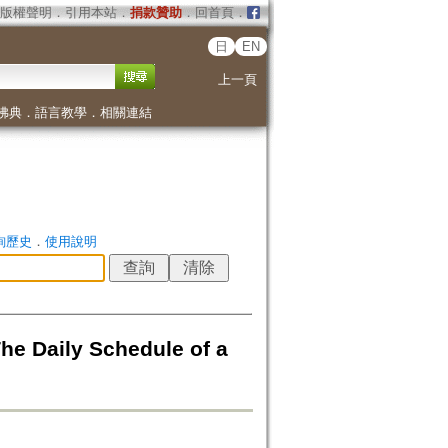
版權聲明
．
引用本站
．
捐款贊助
．
回首頁
．
日
EN
上一頁
佛典
．
語言教學
．
相關連結
詢歷史
．
使用說明
y Schedule of a