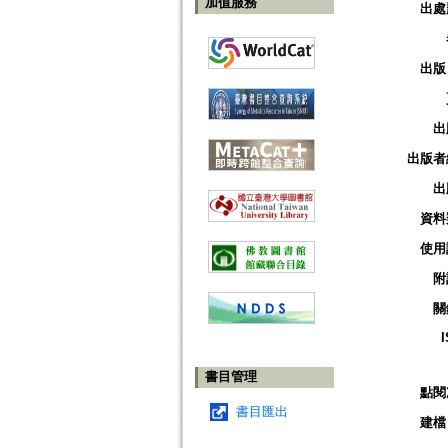
加值服務
出處
出版
出
出版者
出
資料
使用
附
關
書目管理
點閱
書目匯出
建檔