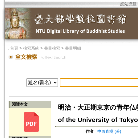
網站導覽
．
首頁
>
檢索系統
>
書目檢索
>
書目明細
閱讀本文
明治・大正期東京の青年仏教者
of the University of Toky
作者
中西直樹 (著)