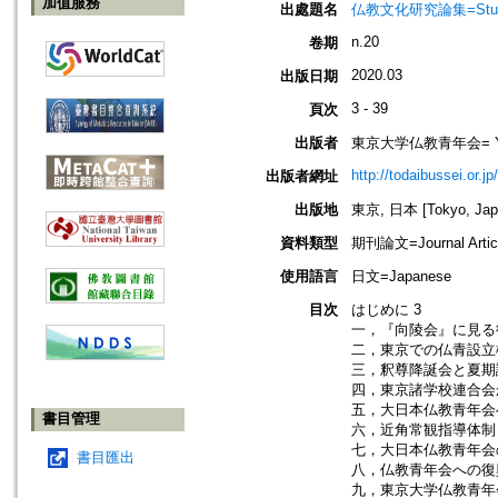
加值服務
出處題名
仏教文化研究論集=Studi
n.20
卷期
2020.03
出版日期
3 - 39
頁次
出版者
東京大学仏教青年会= Young B
http://todaibussei.or.jp
出版者網址
出版地
東京, 日本 [Tokyo, Jap
資料類型
期刊論文=Journal Artic
使用語言
日文=Japanese
目次
はじめに 3
一，『向陵会』に見る
二，東京での仏青設立
三，釈尊降誕会と夏期講
四，東京諸学校連合会
五，大日本仏教青年会
書目管理
六，近角常観指導体制
七，大日本仏教青年会の
書目匯出
八，仏教青年会への復興
九，東京大学仏教青年