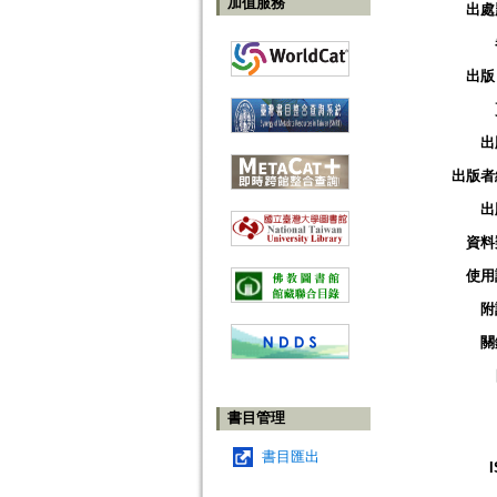
加值服務
出處
出版
出
出版者
出
資料
使用
附
關
書目管理
書目匯出