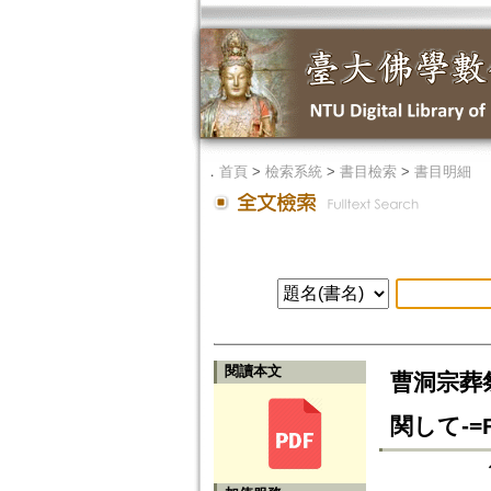
．
首頁
>
檢索系統
>
書目檢索
>
書目明細
閱讀本文
曹洞宗葬
関して-=Fun