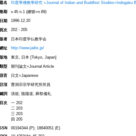
題名
印度學佛教學研究 =Journal of Indian and Buddhist Studies=Indogaku 
卷期
v.45 n.1 (總號=n.89)
1996.12.20
日期
202 - 205
頁次
版者
日本印度学仏教学会
http://www.jaibs.jp/
網址
版地
東京, 日本 [Tokyo, Japan]
類型
期刊論文=Journal Article
語言
日文=Japanese
註項
曹洞宗宗学研究所所員
鍵詞
清規; 陰陽道; 葬祭儀礼
目次
一 202
二 203
三 203
四 205
ISSN
00194344 (P); 18840051 (E)