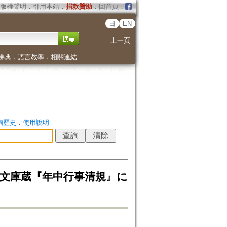
版權聲明
．
引用本站
．
捐款贊助
．
回首頁
．
日
EN
上一頁
佛典
．
語言教學
．
相關連結
詢歷史
．
使用說明
久文庫蔵『年中行事清規』に