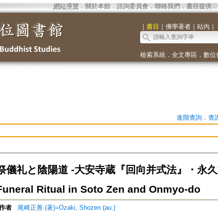
網站導覽
．
關於本館
．
諮詢委員會
．
聯絡我們
．
書目提供
．
｜
書目
｜
佛學著者
｜
站內
｜
檢索系統
．
全文專區
．
數位
進階查詢
．
查
祭儀礼と陰陽道 -大安寺蔵『回向并式法』・永
eral Ritual in Soto Zen and Onmyo-do
作者
尾崎正善 (著)=Ozaki, Shozen (au.)