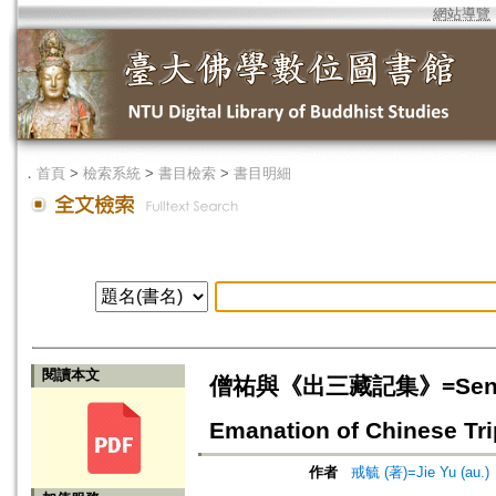
網站導覽
．
首頁
>
檢索系統
>
書目檢索
>
書目明細
閱讀本文
僧祐與《出三藏記集》=Seng You 
Emanation of Chinese Tri
作者
戒毓 (著)=Jie Yu (au.)