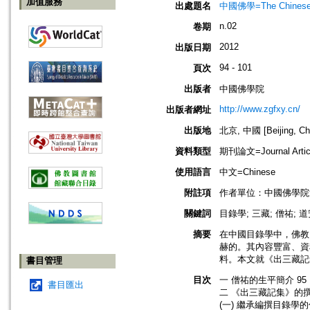
加值服務
出處題名
中國佛學=The Chinese B
n.02
卷期
2012
出版日期
94 - 101
頁次
出版者
中國佛學院
http://www.zgfxy.cn/
出版者網址
出版地
北京, 中國 [Beijing, Ch
資料類型
期刊論文=Journal Artic
使用語言
中文=Chinese
附註項
作者單位：中國佛學院
關鍵詞
目錄學; 三藏; 僧祐; 道
摘要
在中國目錄學中，佛教
赫的。其內容豐富、資
料。本文就《出三藏記
書目管理
目次
一 僧祐的生平簡介 95
書目匯出
二 《出三藏記集》的撰
(一) 繼承編撰目錄學的