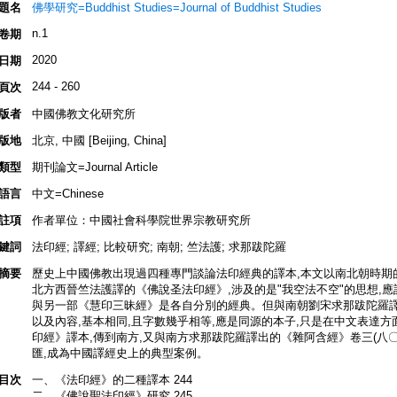
題名
佛學研究=Buddhist Studies=Journal of Buddhist Studies
n.1
卷期
2020
日期
244 - 260
頁次
版者
中國佛教文化研究所
版地
北京, 中國 [Beijing, China]
類型
期刊論文=Journal Article
語言
中文=Chinese
註項
作者單位：中國社會科學院世界宗教研究所
鍵詞
法印經; 譯經; 比較研究; 南朝; 竺法護; 求那跋陀羅
摘要
歷史上中國佛教出現過四種專門談論法印經典的譯本,本文以南北朝時期
北方西晉竺法護譯的《佛說圣法印經》,涉及的是"我空法不空"的思想,
與另一部《慧印三昧經》是各自分別的經典。但與南朝劉宋求那跋陀羅譯的
以及內容,基本相同,且字數幾乎相等,應是同源的本子,只是在中文表達
印經》譯本,傳到南方,又與南方求那跋陀羅譯出的《雜阿含經》卷三(八〇
匯,成為中國譯經史上的典型案例。
目次
一、《法印經》的二種譯本 244
二、《佛說聖法印經》研究 245