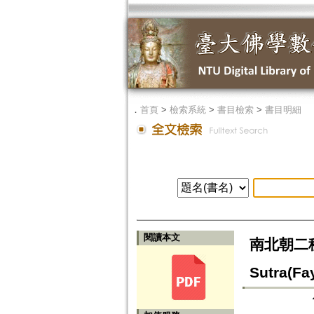
．
首頁
>
檢索系統
>
書目檢索
>
書目明細
閱讀本文
南北朝二種《法
Sutra(Fa