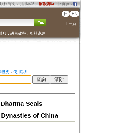
版權聲明
．
引用本站
．
捐款贊助
．
回首頁
．
日
EN
上一頁
佛典
．
語言教學
．
相關連結
詢歷史
．
使用說明
harma Seals
 Dynasties of China