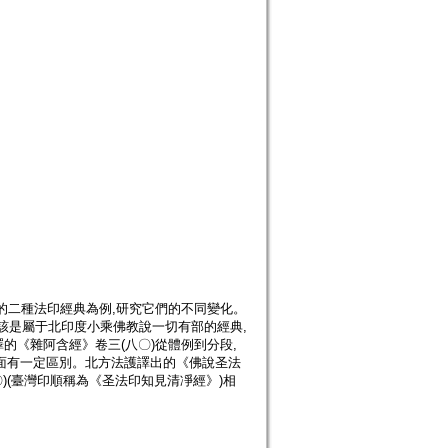
的二種法印經典為例,研究它們的不同變化。
應該是屬于北印度小乘佛教說一切有部的經典,
《雜阿含經》卷三(八〇)從體例到分段,
方面有一定區別。北方法護譯出的《佛說圣法
)(臺灣印順稱為《圣法印知見清凈經》)相