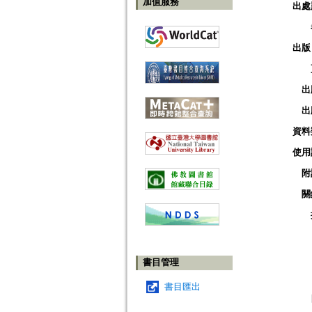
加值服務
出處
出版
出
出
資料
使用
附
關
書目管理
書目匯出