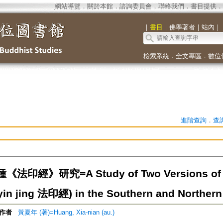
網站導覽
．
關於本館
．
諮詢委員會
．
聯絡我們
．
書目提供
．
｜
書目
｜
佛學著者
｜
站內
｜
檢索系統
．
全文專區
．
數位
進階查詢
．
查
印經》研究=A Study of Two Versions of D
yin jing 法印經) in the Southern and Northern
作者
黃夏年 (著)=Huang, Xia-nian (au.)