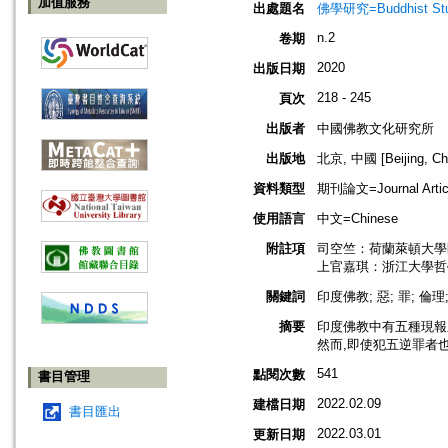
加值服務
出處題名
佛學研究=Buddhist Studi
n.2
卷期
2020
出版日期
218 - 245
頁次
出版者
中國佛教文化研究所
出版地
北京, 中國 [Beijing, Ch
資料類型
期刊論文=Journal Artic
使用語言
中文=Chinese
附註項
司空竺：荷蘭萊頓大學
上官嘉琪：浙江大學哲
關鍵詞
印度佛教; 惡; 罪; 倫理
摘要
印度佛教中有五種現報
然而,即使犯五逆罪者
541
點閱次數
書目管理
2022.02.09
建檔日期
書目匯出
2022.03.01
更新日期