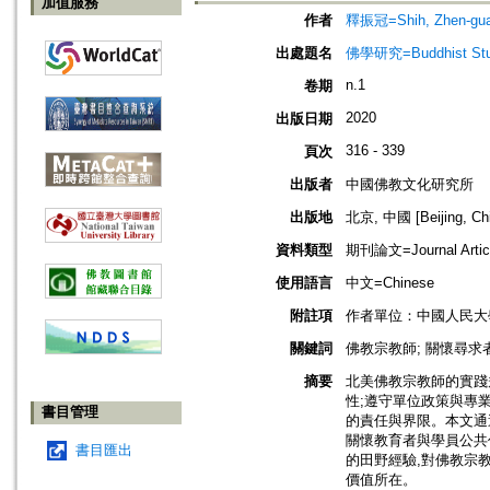
加值服務
作者
釋振冠=Shih, Zhen-gu
出處題名
佛學研究=Buddhist Studi
n.1
卷期
2020
出版日期
316 - 339
頁次
出版者
中國佛教文化研究所
出版地
北京, 中國 [Beijing, Ch
資料類型
期刊論文=Journal Artic
使用語言
中文=Chinese
附註項
作者單位：中國人民大
關鍵詞
佛教宗教師; 關懷尋求者
摘要
北美佛教宗教師的實踐
性;遵守單位政策與專
書目管理
的責任與界限。本文通
關懷教育者與學員公共
書目匯出
的田野經驗,對佛教宗
價值所在。