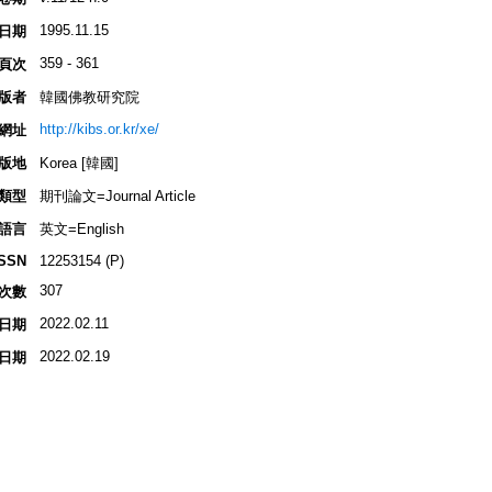
1995.11.15
日期
359 - 361
頁次
版者
韓國佛教研究院
http://kibs.or.kr/xe/
網址
版地
Korea [韓國]
類型
期刊論文=Journal Article
語言
英文=English
ISSN
12253154 (P)
307
次數
2022.02.11
日期
2022.02.19
日期