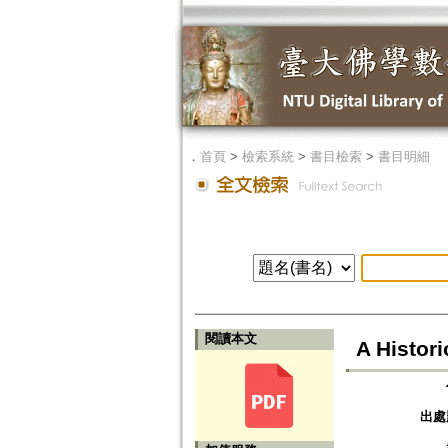
．
首頁
>
檢索系統
>
書目檢索
>
書目明細
閱讀本文
A Histor
出處