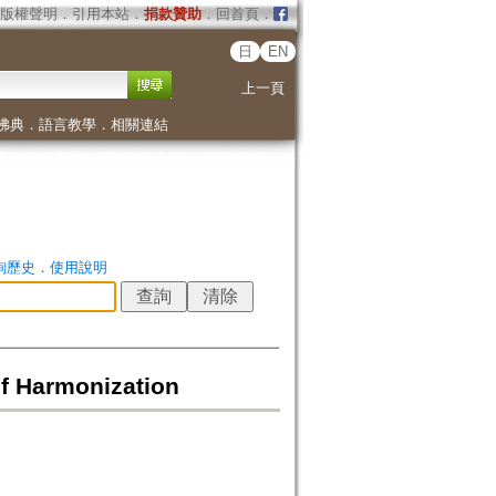
版權聲明
．
引用本站
．
捐款贊助
．
回首頁
．
日
EN
上一頁
佛典
．
語言教學
．
相關連結
詢歷史
．
使用說明
of Harmonization