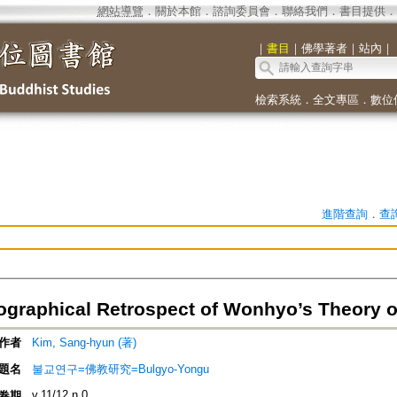
網站導覽
．
關於本館
．
諮詢委員會
．
聯絡我們
．
書目提供
．
｜
書目
｜
佛學著者
｜
站內
｜
檢索系統
．
全文專區
．
數位
進階查詢
．
查
iographical Retrospect of Wonhyo’s Theory 
作者
Kim, Sang-hyun (著)
題名
불교연구=佛教研究=Bulgyo-Yongu
v.11/12 n.0
卷期