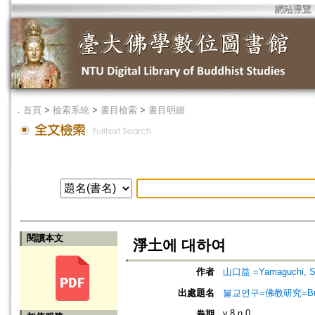
網站導覽
．
首頁
>
檢索系統
>
書目檢索
>
書目明細
閱讀本文
淨土에 대하여
作者
山口益 =Yamaguchi, 
出處題名
불교연구=佛教研究=Bulg
v.8 n.0
卷期