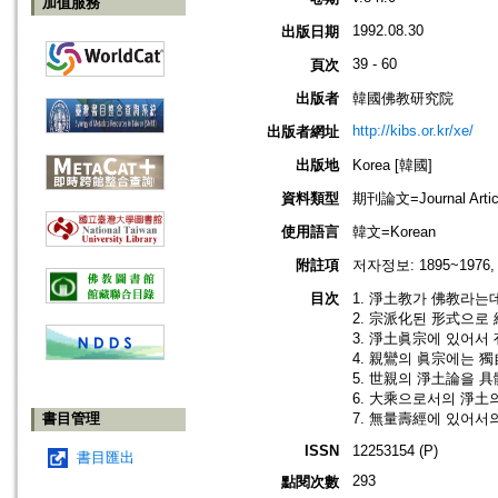
加值服務
1992.08.30
出版日期
39 - 60
頁次
出版者
韓國佛教研究院
http://kibs.or.kr/xe/
出版者網址
出版地
Korea [韓國]
資料類型
期刊論文=Journal Artic
使用語言
韓文=Korean
附註項
저자정보: 1895~19
目次
1. 淨土教가 佛教라는
2. 宗派化된 形式으로
3. 淨土眞宗에 있어서 
4. 親鸞의 眞宗에는 獨
5. 世親의 淨土論을 
6. 大乘으로서의 淨土
書目管理
7. 無量壽經에 있어서의
ISSN
12253154 (P)
書目匯出
293
點閱次數