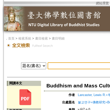
網站導覽
．
首頁
>
檢索系統
>
書目檢索
>
書目明細
閱讀本文
Buddhism and Mass Cult
作者
Lancaster, Lewis
出處題名
불교연구=佛教研究=Bulg
v.6/7 n.0
卷期