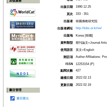
加值服務
1990.12.25
出版日期
333 - 351
頁次
出版者
韓國佛教研究院
http://kibs.or.kr/xe/
出版者網址
出版地
Korea [韓國]
資料類型
期刊論文=Journal Artic
使用語言
英文=English
Author Affiliations: Pr
附註項
ISSN
12253154 (P)
427
點閱次數
2022.02.13
建檔日期
2022.02.19
更新日期
書目管理
書目匯出